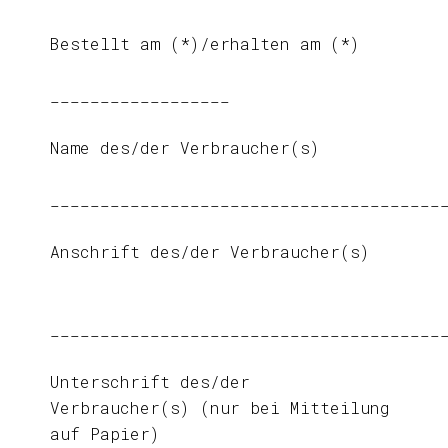
Bestellt am (*)/erhalten am (*)
__________________
Name des/der Verbraucher(s)
_______________________________________
Anschrift des/der Verbraucher(s)
_______________________________________
Unterschrift des/der
Verbraucher(s) (nur bei Mitteilung
auf Papier)