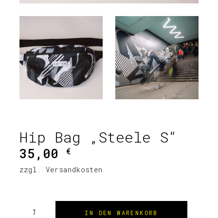
Hip Bag „Steele S“
35,00
€
zzgl.
Versandkosten
Hip Bag "Steele S" Menge
IN DEN WARENKORB